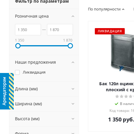
Фильтр по параметрам
По популярности
Розничная цена
ЛИКВИДАЦИЯ
1 350
1 870
Наши предложения
Ликвидация
Бак 120л оцин
Длина (мм)
плоский с 
Ширина (мм)
В нали
Код товара: 1
Высота (мм)
1 350
руб
Форма