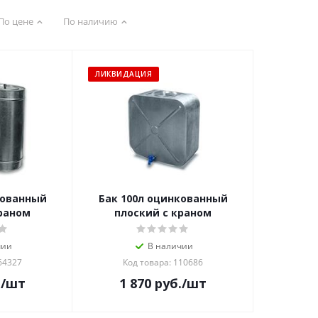
По цене
По наличию
ЛИКВИДАЦИЯ
кованный
Бак 100л оцинкованный
краном
плоский с краном
чии
В наличии
64327
Код товара: 110686
.
/шт
1 870
руб.
/шт