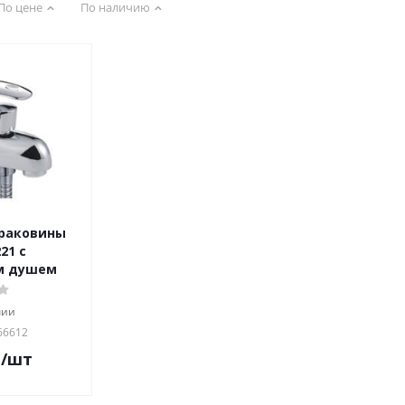
По цене
По наличию
 раковины
21 с
м душем
чии
66612
.
/шт