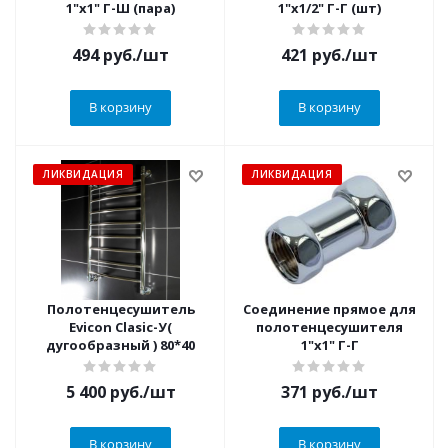
1"х1" Г-Ш (пара)
1"х1/2" Г-Г (шт)
494
руб.
/шт
421
руб.
/шт
В корзину
В корзину
ЛИКВИДАЦИЯ
ЛИКВИДАЦИЯ
Полотенцесушитель
Соединение прямое для
Evicon Clasic-У(
полотенцесушителя
дугообразный ) 80*40
1"х1" Г-Г
5 400
руб.
/шт
371
руб.
/шт
В корзину
В корзину