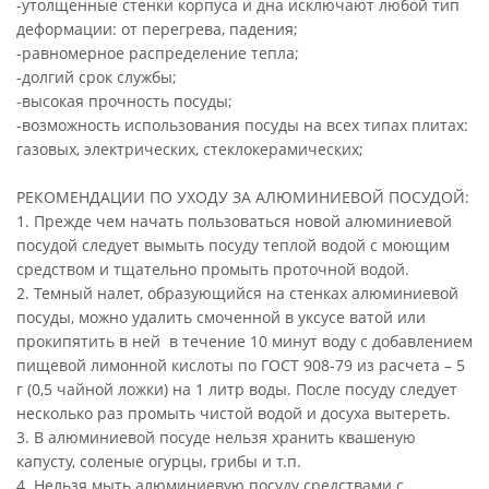
-утолщенные стенки корпуса и дна исключают любой тип
деформации: от перегрева, падения;
-равномерное распределение тепла;
-долгий срок службы;
-высокая прочность посуды;
-возможность использования посуды на всех типах плитах:
газовых, электрических, стеклокерамических;
РЕКОМЕНДАЦИИ ПО УХОДУ ЗА АЛЮМИНИЕВОЙ ПОСУДОЙ:
1. Прежде чем начать пользоваться новой алюминиевой
посудой следует вымыть посуду теплой водой с моющим
средством и тщательно промыть проточной водой.
2. Темный налет, образующийся на стенках алюминиевой
посуды, можно удалить смоченной в уксусе ватой или
прокипятить в ней в течение 10 минут воду с добавлением
пищевой лимонной кислоты по ГОСТ 908-79 из расчета – 5
г (0,5 чайной ложки) на 1 литр воды. После посуду следует
несколько раз промыть чистой водой и досуха вытереть.
3. В алюминиевой посуде нельзя хранить квашеную
капусту, соленые огурцы, грибы и т.п.
4. Нельзя мыть алюминиевую посуду средствами с