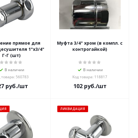
ение прямое для
Муфта 3/4" хром (в компл. с
есушителя 1"х3/4"
контрогайкой)
Г-Г (шт)
В наличии
В наличии
 товара: 560783
Код товара: 118817
27
руб.
/шт
102
руб.
/шт
ЦИЯ
ЛИКВИДАЦИЯ