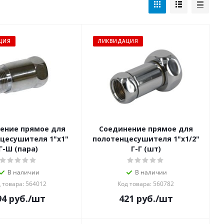
ЦИЯ
ЛИКВИДАЦИЯ
ение прямое для
Соединение прямое для
цесушителя 1"х1"
полотенцесушителя 1"х1/2"
Г-Ш (пара)
Г-Г (шт)
В наличии
В наличии
 товара: 564012
Код товара: 560782
94
руб.
/шт
421
руб.
/шт