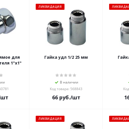
ЛИКВИДАЦИЯ
ЛИКВИДА
ямое для
Гайка удл 1/2 25 мм
Гайк
еля 1"х1"
чии
В наличии
60781
Код товара: 568843
Код
/шт
66
руб.
/шт
1
ЛИКВИДАЦИЯ
ЛИКВИДА