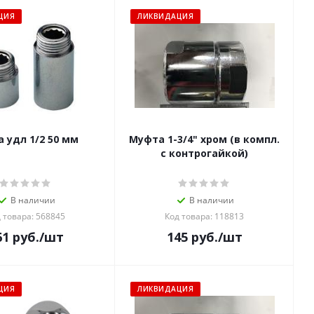
ЦИЯ
ЛИКВИДАЦИЯ
а удл 1/2 50 мм
Муфта 1-3/4" хром (в компл.
с контрогайкой)
В наличии
В наличии
 товара: 568845
Код товара: 118813
61
руб.
/шт
145
руб.
/шт
ЦИЯ
ЛИКВИДАЦИЯ