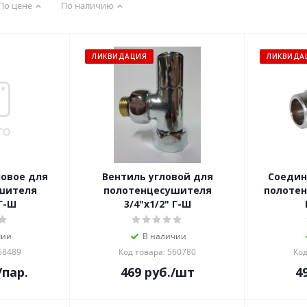
По цене
По наличию
ЛИКВИДАЦИЯ
ЛИКВИДА
ловое для
Вентиль угловой для
Соедин
шителя
полотенцесушителя
полотен
 Г-Ш
3/4"х1/2" Г-Ш
чии
В наличии
68489
Код товара: 560780
Код
/пар.
469
руб.
/шт
4