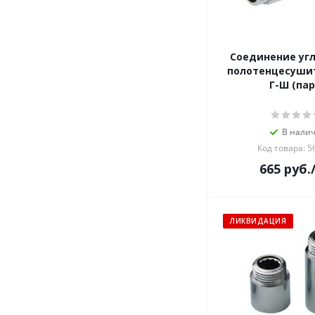
Соединение уг
полотенцесушителя
Г-Ш (пар
В нали
Код товара: 5
665
руб.
ЛИКВИДАЦИЯ