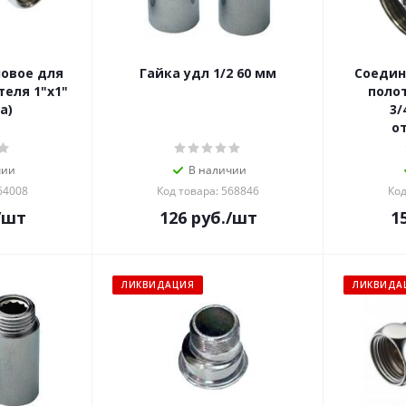
ловое для
Гайка удл 1/2 60 мм
Соедин
 1"х1"
поло
а)
3/
о
чии
В наличии
64008
Код товара: 568846
Код
/шт
126
руб.
/шт
1
ЛИКВИДАЦИЯ
ЛИКВИДА