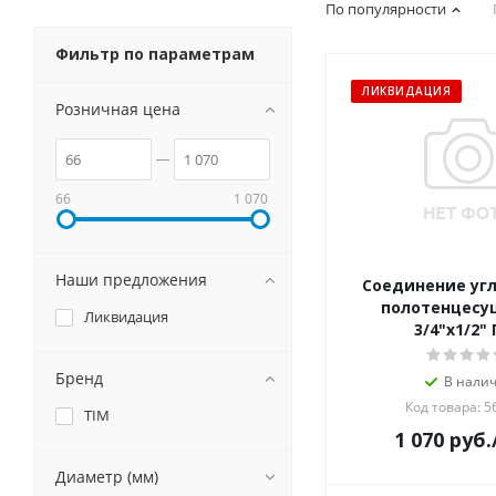
По популярности
Фильтр по параметрам
ЛИКВИДАЦИЯ
Розничная цена
66
1 070
Наши предложения
Соединение уг
полотенцесу
Ликвидация
3/4"х1/2"
Бренд
В нали
Код товара: 5
TIM
1 070
руб.
Диаметр (мм)