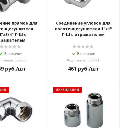
ение прямое для
Соединение угловое для
тенцесушителя
полотенцесушителя 1"х1"
4"х3/4" Г-Ш с
Г-Ш с отражателем
тражателем
В наличии
В наличии
 товара: 560788
Код товара: 560791
59
руб.
/шт
461
руб.
/шт
ЦИЯ
ЛИКВИДАЦИЯ