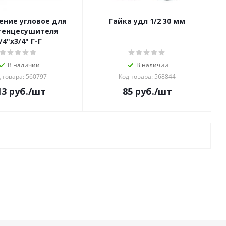
ение угловое для
Гайка удл 1/2 30 мм
тенцесушителя
/4"х3/4" Г-Г
В наличии
В наличии
 товара: 560797
Код товара: 568844
13
руб.
/шт
85
руб.
/шт