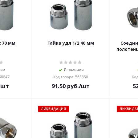
2 70 мм
Гайка удл 1/2 40 мм
Соедин
полотенц
чии
В наличии
68847
Код товара: 568850
Код
/шт
91.50
руб.
/шт
5
ЛИКВИДАЦИЯ
ЛИКВИДА