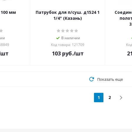
 100 мм
Патрубок для п/суш. д1524 1
Соедин
1/4" (Казань)
поло
3
чии
В наличии
68849
Код товара: 121709
Код
/шт
103
руб.
/шт
2
Показать еще
1
2